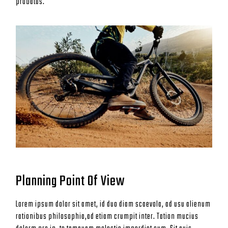
probatus.
Planning Point Of View
Lorem ipsum dolor sit amet, id duo diam scaevola, ad usu alienum
rationibus philosophia,ad etiam crumpit inter. Tation mucius