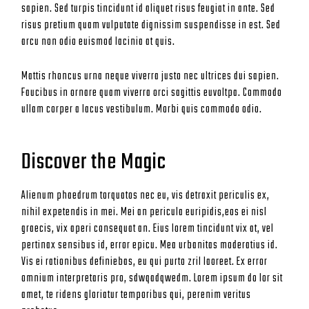
sapien. Sed turpis tincidunt id aliquet risus feugiat in ante. Sed
risus pretium quam vulputate dignissim suspendisse in est. Sed
arcu non odio euismod lacinia at quis.
Mattis rhoncus urna neque viverra justo nec ultrices dui sapien.
Faucibus in ornare quam viverra orci sagittis euvoltpa. Commodo
ullam corper a lacus vestibulum. Morbi quis commodo odio.
Discover the Magic
Alienum phaedrum torquatos nec eu, vis detraxit periculis ex,
nihil expetendis in mei. Mei an pericula euripidis,eos ei nisl
graecis, vix aperi consequat an. Eius lorem tincidunt vix at, vel
pertinax sensibus id, error epicu. Mea urbanitas moderatius id.
Vis ei rationibus definiebas, eu qui purto zril laoreet. Ex error
omnium interpretaris pro, sdwqadqwedm. Lorem ipsum do lor sit
amet, te ridens gloriatur temporibus qui, perenim veritus