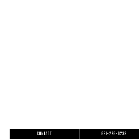
anthony@godeepmtk.com
HOURS
8:00AM – 5:00PM
CONNECT
© GO DEEP. ALL RIGHTS RESERVED.
PRIVACY
|
TERMS
|
COOKIES
CONTACT
631-276-0238