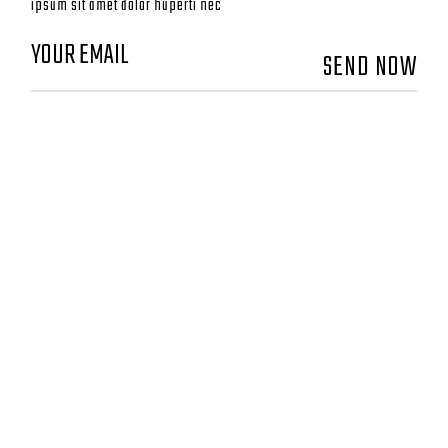
ipsum sit amet dolor huperti nec
SEND NOW
CONTACT
GO DEEP MONTAUK
8 Coultes Lane
East Hampton, New York 11937
833-8GoDeep