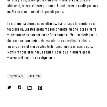
dolorm pro in, te tamquam molestie imperdiet cum. Sit quis
ubique ei, in eum diceret probatus. Simul perfecto qualisque mea
ei. At sea utmur fuisset tibique ali quene.
In nisl nisi scelerisq ue eu ultrices. Scelerisque fermentum dui
faucibus in. Egestas pretium aean pharetra magna lacus viverra
vitae congue eu con sequat ac felis donec et. Velit scelerisque in
dictum non conectetur. Malesuadaretra convallis. Facilis is
mauris sit amet massa vitae tortor condimentum lacinia quis.
Mattis rhncus urna neque sapien. Faucibus in ornare quam
viverra orci sagittis eu voltpat odio.
CYCLING
HEALTH