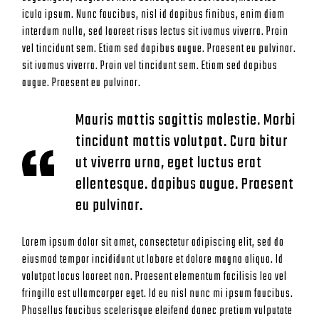
icula ipsum. Nunc faucibus, nisl id dapibus finibus, enim diam
interdum nulla, sed laoreet risus lectus sit ivamus viverra. Proin
vel tincidunt sem. Etiam sed dapibus augue. Praesent eu pulvinar.
sit ivamus viverra. Proin vel tincidunt sem. Etiam sed dapibus
augue. Praesent eu pulvinar.
Mauris mattis sagittis molestie. Morbi
tincidunt mattis volutpat. Cura bitur
ut viverra urna, eget luctus erat
ellentesque. dapibus augue. Praesent
eu pulvinar.
Lorem ipsum dolor sit amet, consectetur adipiscing elit, sed do
eiusmod tempor incididunt ut labore et dolore magna aliqua. Id
volutpat lacus laoreet non. Praesent elementum facilisis leo vel
fringilla est ullamcorper eget. Id eu nisl nunc mi ipsum faucibus.
Phasellus faucibus scelerisque eleifend donec pretium vulputate