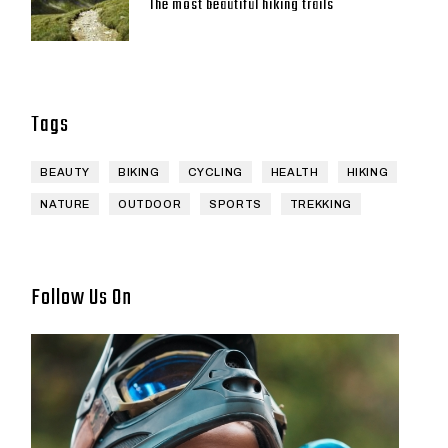
The most beautiful hiking trails
Tags
BEAUTY
BIKING
CYCLING
HEALTH
HIKING
NATURE
OUTDOOR
SPORTS
TREKKING
Follow Us On