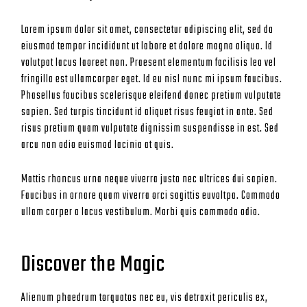
Lorem ipsum dolor sit amet, consectetur adipiscing elit, sed do
eiusmod tempor incididunt ut labore et dolore magna aliqua. Id
volutpat lacus laoreet non. Praesent elementum facilisis leo vel
fringilla est ullamcorper eget. Id eu nisl nunc mi ipsum faucibus.
Phasellus faucibus scelerisque eleifend donec pretium vulputate
sapien. Sed turpis tincidunt id aliquet risus feugiat in ante. Sed
risus pretium quam vulputate dignissim suspendisse in est. Sed
arcu non odio euismod lacinia at quis.
Mattis rhoncus urna neque viverra justo nec ultrices dui sapien.
Faucibus in ornare quam viverra orci sagittis euvoltpa. Commodo
ullam corper a lacus vestibulum. Morbi quis commodo odio.
Discover the Magic
Alienum phaedrum torquatos nec eu, vis detraxit periculis ex,