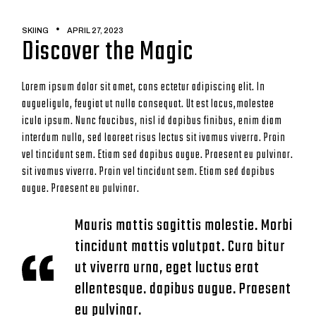
SKIING
APRIL 27, 2023
Discover the Magic
Lorem ipsum dolor sit amet, cons ectetur adipiscing elit. In
augueligula, feugiat ut nulla consequat. Ut est lacus,molestee
icula ipsum. Nunc faucibus, nisl id dapibus finibus, enim diam
interdum nulla, sed laoreet risus lectus sit ivamus viverra. Proin
vel tincidunt sem. Etiam sed dapibus augue. Praesent eu pulvinar.
sit ivamus viverra. Proin vel tincidunt sem. Etiam sed dapibus
augue. Praesent eu pulvinar.
Mauris mattis sagittis molestie. Morbi
tincidunt mattis volutpat. Cura bitur
ut viverra urna, eget luctus erat
ellentesque. dapibus augue. Praesent
eu pulvinar.