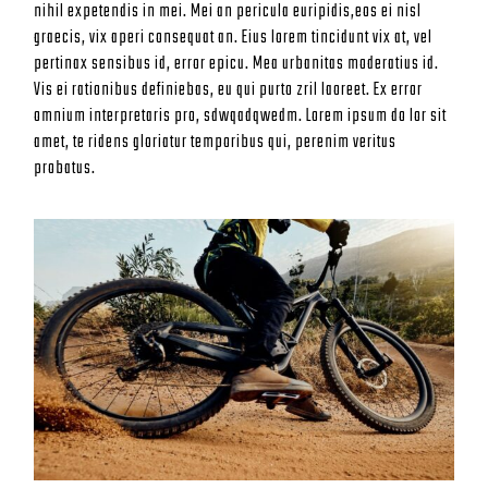
nihil expetendis in mei. Mei an pericula euripidis,eos ei nisl
graecis, vix aperi consequat an. Eius lorem tincidunt vix at, vel
pertinax sensibus id, error epicu. Mea urbanitas moderatius id.
Vis ei rationibus definiebas, eu qui purto zril laoreet. Ex error
omnium interpretaris pro, sdwqadqwedm. Lorem ipsum do lor sit
amet, te ridens gloriatur temporibus qui, perenim veritus
probatus.