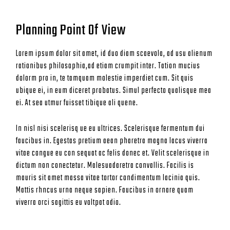
Planning Point Of View
Lorem ipsum dolor sit amet, id duo diam scaevola, ad usu alienum
rationibus philosophia,ad etiam crumpit inter. Tation mucius
dolorm pro in, te tamquam molestie imperdiet cum. Sit quis
ubique ei, in eum diceret probatus. Simul perfecto qualisque mea
ei. At sea utmur fuisset tibique ali quene.
In nisl nisi scelerisq ue eu ultrices. Scelerisque fermentum dui
faucibus in. Egestas pretium aean pharetra magna lacus viverra
vitae congue eu con sequat ac felis donec et. Velit scelerisque in
dictum non conectetur. Malesuadaretra convallis. Facilis is
mauris sit amet massa vitae tortor condimentum lacinia quis.
Mattis rhncus urna neque sapien. Faucibus in ornare quam
viverra orci sagittis eu voltpat odio.