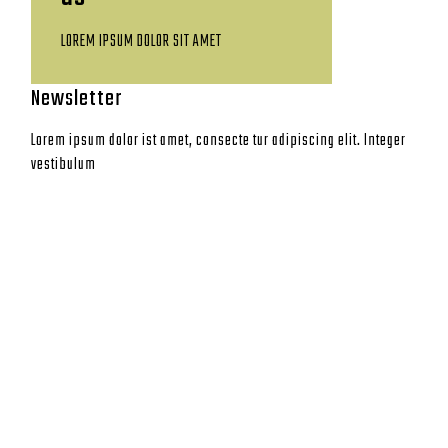
LOREM IPSUM DOLOR SIT AMET
Newsletter
Lorem ipsum dolor ist amet, consecte tur adipiscing elit. Integer
vestibulum
CONTACT
GO DEEP MONTAUK
8 Coultes Lane