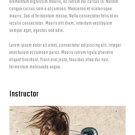
elementum dignissim mauris, ac rutrum dui cursus in. Nullam
congue cursus sem a accumsan. Maecenas et scelerisque
mauris. Sed id fermentum massa. Nulla consectetur felis et ex
iaculis consectetur. Mauris elit diam, interdum vestibulum
semper eget, egestas sed odio.
Lorem ipsum dolor sit amet, consectetur adipiscing elit. Integer
vestibulum accumsan purus. Mauris rutrum ligula pharetra
aliquet tincidunt. Proin erat justo, faucibus vitae dui non,
fermentum malesuada augue.
Instructor