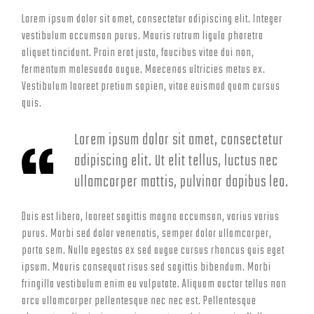
Lorem ipsum dolor sit amet, consectetur adipiscing elit. Integer
vestibulum accumsan purus. Mauris rutrum ligula pharetra
aliquet tincidunt. Proin erat justo, faucibus vitae dui non,
fermentum malesuada augue. Maecenas ultricies metus ex.
Vestibulum laoreet pretium sapien, vitae euismod quam cursus
quis.
Lorem ipsum dolor sit amet, consectetur
adipiscing elit. Ut elit tellus, luctus nec
ullamcorper mattis, pulvinar dapibus leo.
Duis est libero, laoreet sagittis magna accumsan, varius varius
purus. Morbi sed dolor venenatis, semper dolor ullamcorper,
porta sem. Nulla egestas ex sed augue cursus rhoncus quis eget
ipsum. Mauris consequat risus sed sagittis bibendum. Morbi
fringilla vestibulum enim eu vulputate. Aliquam auctor tellus non
arcu ullamcorper pellentesque nec nec est. Pellentesque