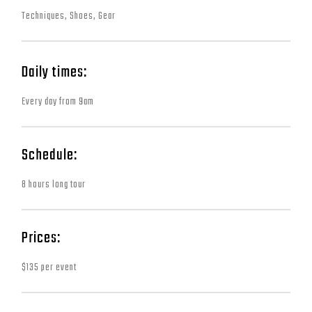
Techniques, Shoes, Gear
Daily times:
Every day from 9am
Schedule:
8 hours long tour
Prices:
$135 per event