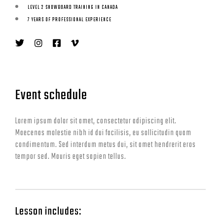
LEVEL 2 SNOWBOARD TRAINING IN CANADA
7 YEARS OF PROFESSIONAL EXPERIENCE
Event schedule
Lorem ipsum dolor sit amet, consectetur adipiscing elit.
Maecenas molestie nibh id dui facilisis, eu sollicitudin quam
condimentum. Sed interdum metus dui, sit amet hendrerit eros
tempor sed. Mauris eget sapien tellus.
Lesson includes: